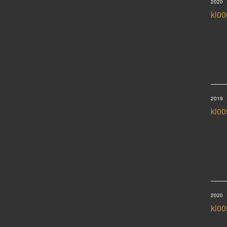
2020
kl00
2019
kl00
2020
kl00