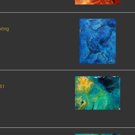
ring
61