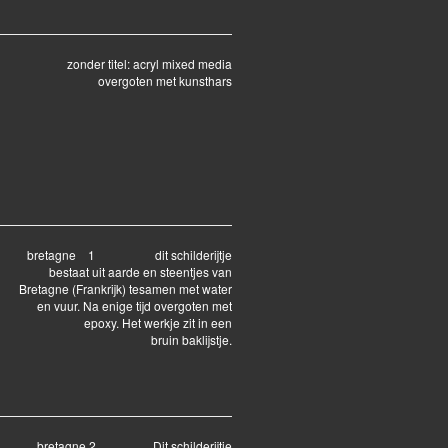
zonder titel: acryl mixed media
overgoten met kunsthars
bretagne 1 dit schilderijtje
bestaat uit aarde en steentjes van
Bretagne (Frankrijk) tesamen met water
en vuur. Na enige tijd overgoten met
epoxy. Het werkje zit in een
bruin baklijstje.
bretagne 2 Dit schilderijtje