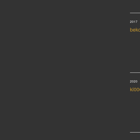
2017
beko
2020
kl00