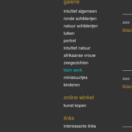
galerie
intuïtief algemeen
ronde schilderijen
2023
natuur schilderijen
blau
luiken
portret
intuïtief natuur
afrikaanse vrouw
zeegezichten
klein werk
miniatuurtjes
2023
kinderen
blau
online winkel
kunst kopen
links
interessante links