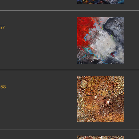
57
058