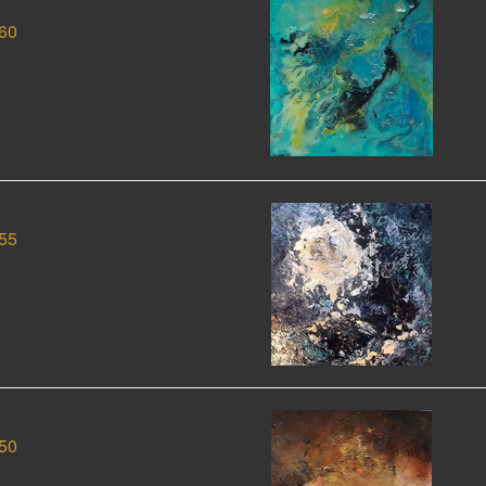
60
55
50