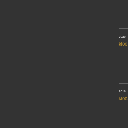
2020
kl00
2016
kl00