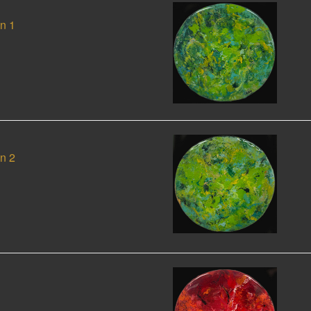
n 1
n 2