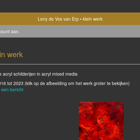
Leny de Vos van Erp
klein werk
count aan
.
in werk
e acryl schilderijen in acryl mixed media
2016 tot 2023
(klik op de afbeelding om het werk groter te bekijken)
 een bericht