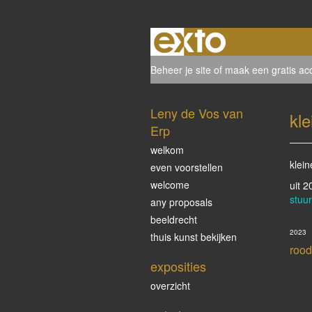
Beheer je site
of
maak een gratis ac
Leny de Vos van
kle
Erp
welkom
klein
even voorstellen
welcome
uit 
stuur
any proposals
beeldrecht
2023
thuis kunst bekijken
rood
exposities
overzicht